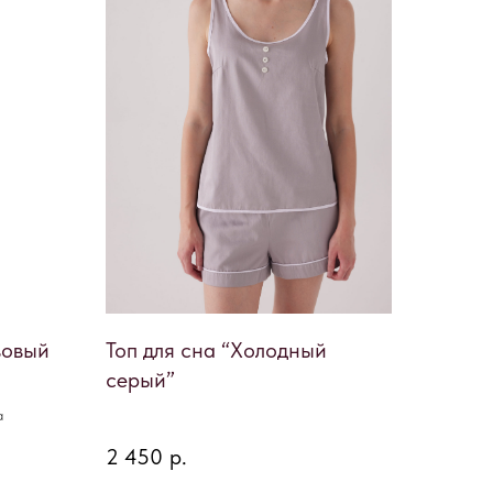
вовый
Топ для сна “Холодный
серый”
а
2 450
р.