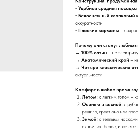
Конструкция, продуманная
▫
Удобная средняя посадка
▫
Белоснежный хлопковый 
аккуратности
▫
Плоские карманы
– сохран
Почему они станут любимы
→
100% сатин
– не электризу
→
Анатомический крой
– н
→
Четыре классических от
актуальности
Комфорт в любое время год
Летом:
с легким топом – к
Осенью и весной:
с руба
решило, греет оно или прос
Зимой:
с теплыми носками 
окном все белое, и хочется