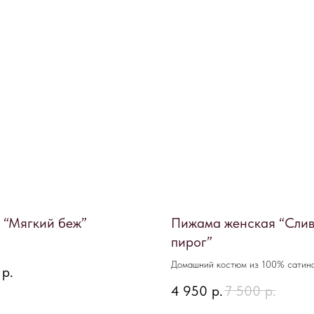
 “Мягкий беж”
Пижама женская “Сли
пирог”
Домашний костюм из 100% сатин
р.
4 950
р.
7 500
р.