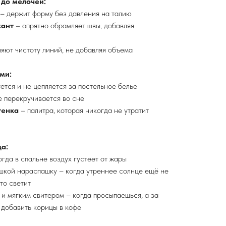
 до мелочей:
– держит форму без давления на талию
кант
– опрятно обрамляет швы, добавляя
яют чистоту линий, не добавляя объема
ми:
ется и не цепляется за постельное белье
е перекручивается во сне
тенка
– палитра, которая никогда не утратит
а:
огда в спальне воздух густеет от жары
шкой нараспашку – когда утреннее солнце ещё не
то светит
и мягким свитером – когда просыпаешься, а за
 добавить корицы в кофе