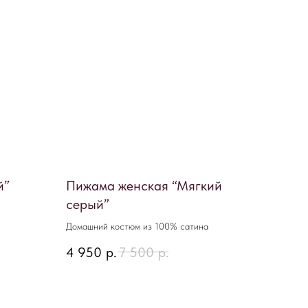
й”
Пижама женская “Мягкий
серый”
Домашний костюм из 100% сатина
4 950
р.
7 500
р.