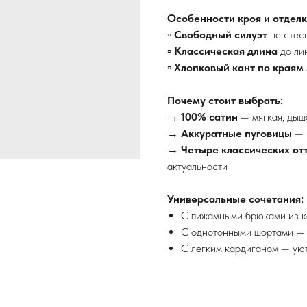
Особенности кроя и отделк
▫
Свободный силуэт
не стес
▫
Классическая длина
до ли
▫
Хлопковый кант по краям
Почему стоит выбрать:
→
100% сатин
— мягкая, дыш
→
Аккуратные пуговицы
— 
→
Четыре классических от
актуальности
Универсальные сочетания:
С пижамными брюками из к
С однотонными шортами — 
С легким кардиганом — ую