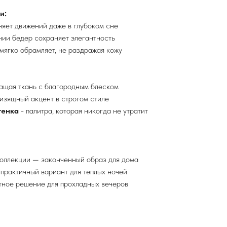
и:
няет движений даже в глубоком сне
нии бедер сохраняет элегантность
мягко обрамляет, не раздражая кожу
ащая ткань с благородным блеском
изящный акцент в строгом стиле
тенка
- палитра, которая никогда не утратит
оллекции — законченный образ для дома
практичный вариант для теплых ночей
тное решение для прохладных вечеров