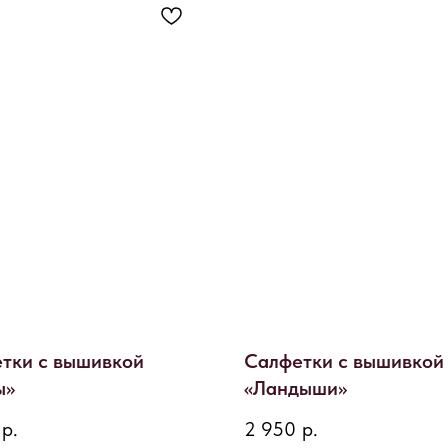
тки с вышивкой
Салфетки с вышивкой
ы»
«Ландыши»
р.
2 950
р.