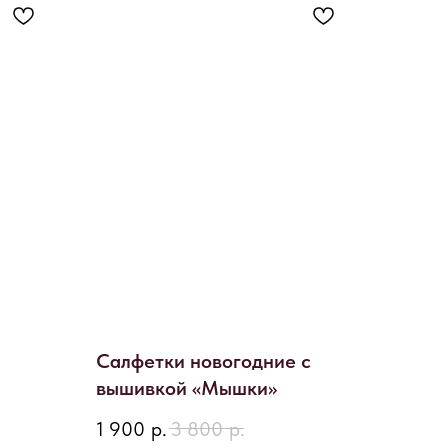
Салфетки новогодние с
вышивкой «Мышки»
1 900
р.
3 800
р.