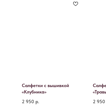
Салфетки с вышивкой
Салфе
«Клубника»
«Трав
2 950
р.
2 950