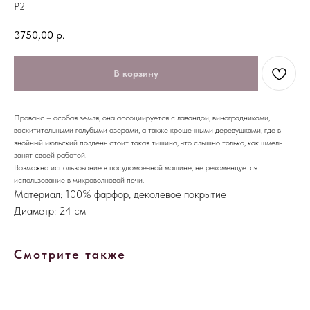
P2
3750,00
р.
В корзину
Прованс – особая земля, она ассоциируется с лавандой, виноградниками,
восхитительными голубыми озерами, а также крошечными деревушками, где в
знойный июльский полдень стоит такая тишина, что слышно только, как шмель
занят своей работой.
Возможно использование в посудомоечной машине, не рекомендуется
использование в микроволновой печи.
Материал: 100% фарфор, деколевое покрытие
Диаметр: 24 см
Смотрите также