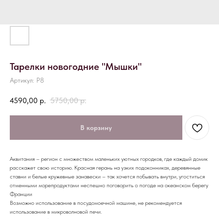
Тарелки новогодние "Мышки"
Артикул:
P8
4590,00
р.
5750,00
р.
В корзину
Аквитания – регион с множеством маленьких уютных городков, где каждый домик
расскажет свою историю. Красная герань на узких подоконниках, деревянные
ставни и белые кружевные занавески – так хочется побывать внутри, угоститься
отменными морепродуктами неспешно поговорить о погоде на океанском берегу
Франции
Возможно использование в посудомоечной машине, не рекомендуется
использование в микроволновой печи.